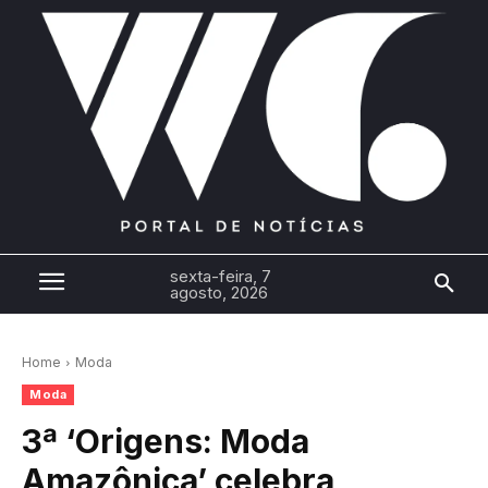
sexta-feira, 7
agosto, 2026
Home
Moda
Moda
3ª ‘Origens: Moda
Amazônica’ celebra