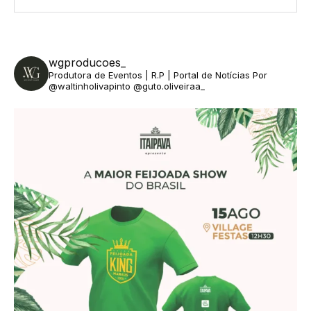
wgproducoes_
Produtora de Eventos | R.P | Portal de Notícias
Por
@waltinholivapinto @guto.oliveiraa_