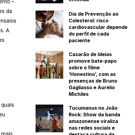
ento –
es da
Dia de Prevenção ao
Colesterol: risco
ensaios
cardiovascular depende
s. A
do perfil de cada
es
paciente
Casarão de Ideias
promove bate-papo
sobre o filme
‘Honestino’, com as
presenças de Bruno
Gagliasso e Aurélio
Michiles
 quais
Tucumanus no João
seu
Rock: Show da banda
amazonense viraliza
nas redes sociais e
 mais
destaca cultura da