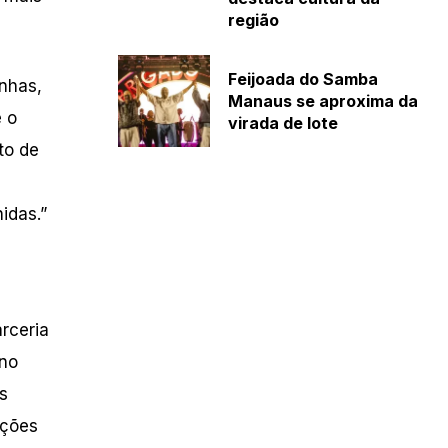
região
Feijoada do Samba
nhas,
Manaus se aproxima da
 o
virada de lote
to de
idas.”
rceria
 no
̀s
̧ões