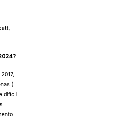
ett,
 2024?
 2017,
nas (
difícil
s
mento