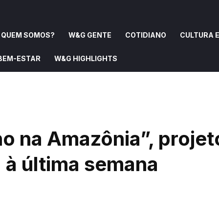
QUEM SOMOS?
W&G GENTE
COTIDIANO
CULTURA E
 BEM-ESTAR
W&G HIGHLIGHTS
OMOS?
W&G GENTE
COTIDIANO
CULTURA E ARTE
o na Amazônia”, projet
a à última semana