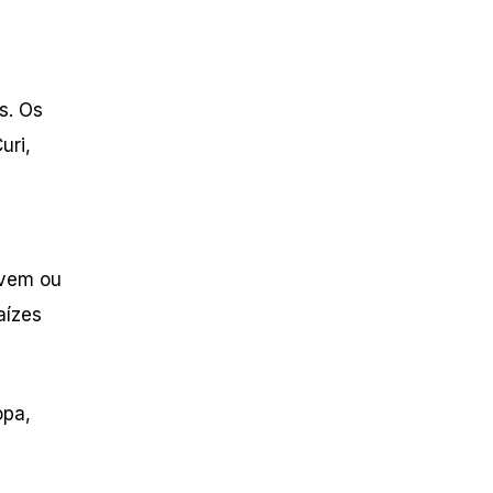
s. Os
uri,
ivem ou
ízes
opa,