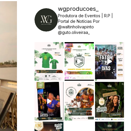
wgproducoes_
Produtora de Eventos | R.P |
Portal de Notícias
Por
@waltinholivapinto
@guto.oliveiraa_