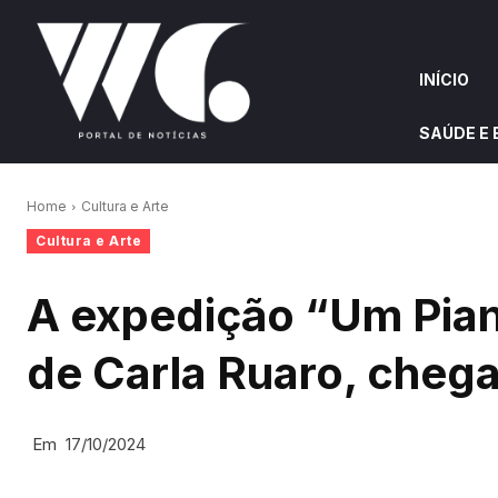
INÍCIO
SAÚDE E
INÍCIO
QUEM S
Home
Cultura e Arte
Cultura e Arte
W&G HIGHLIGHTS
A expedição “Um Pian
de Carla Ruaro, cheg
Em
17/10/2024