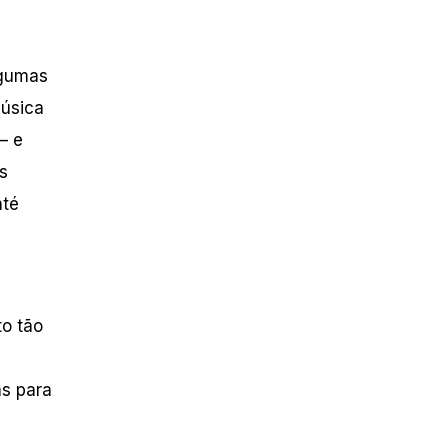
lgumas
música
– e
s
até
to tão
u
as para