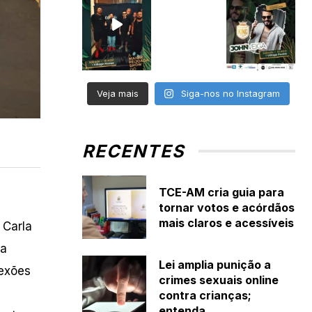
Veja mais
Siga-nos no Instagram
RECENTES
TCE-AM cria guia para
tornar votos e acórdãos
mais claros e acessíveis
 Carla
da
Lei amplia punição a
nexões
crimes sexuais online
contra crianças;
entenda