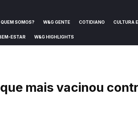
QUEM SOMOS?
W&G GENTE
COTIDIANO
CULTURA E
 BEM-ESTAR
W&G HIGHLIGHTS
OMOS?
W&G GENTE
COTIDIANO
CULTURA E ARTE
que mais vacinou contr