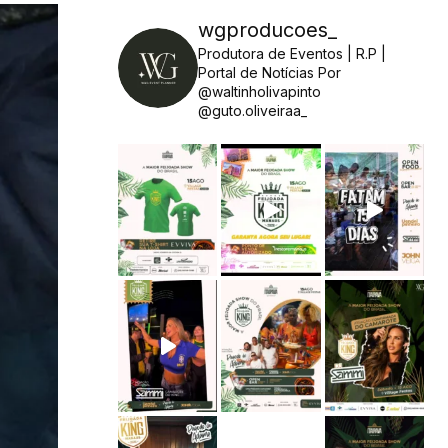
wgproducoes_
Produtora de Eventos | R.P |
Portal de Notícias
Por
@waltinholivapinto
@guto.oliveiraa_