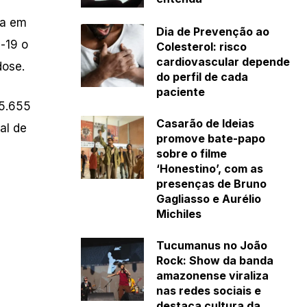
ia em
Dia de Prevenção ao
-19 o
Colesterol: risco
cardiovascular depende
dose.
do perfil de cada
paciente
25.655
Casarão de Ideias
al de
promove bate-papo
sobre o filme
‘Honestino’, com as
presenças de Bruno
Gagliasso e Aurélio
Michiles
Tucumanus no João
Rock: Show da banda
amazonense viraliza
nas redes sociais e
destaca cultura da