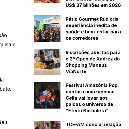
US$ 37 bilhões em 2026
Pátio Gourmet Run cria
experiência inédita de
saúde e bem-estar para
oão
os corredores
quisa e
Inscrições abertas para
o 2º Open de Xadrez do
Shopping Manaus
ViaNorte
da
Festival Amazônia Pop:
bato.
cantora amazonense
Cella vai levar aos
palcos o universo de
“Efeito Borboleta”
 Seu
TCE-AM conclui relação