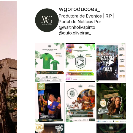
wgproducoes_
Produtora de Eventos | R.P |
Portal de Notícias
Por
@waltinholivapinto
@guto.oliveiraa_