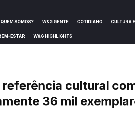
QUEM SOMOS?
W&G GENTE
COTIDIANO
CULTURA E
 BEM-ESTAR
W&G HIGHLIGHTS
OMOS?
W&G GENTE
COTIDIANO
CULTURA E ARTE
 referência cultural co
amente 36 mil exemplar