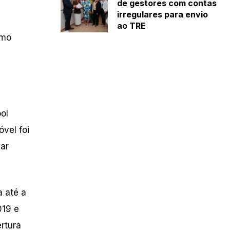
de gestores com contas
irregulares para envio
ao TRE
omo
ol
óvel foi
bar
 até a
019 e
rtura