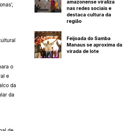
amazonense viraliza
onas’,
nas redes sociais e
destaca cultura da
região
Feijoada do Samba
ultural
Manaus se aproxima da
virada de lote
para o
al e
alco da
lar da
nal de