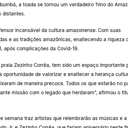
bumbá, a toada se tornou um verdadeiro ‘hino do Amaz
 distantes.
efensor incansável da cultura amazonense. Com suas
ndas e as tradições amazônicas, enaltecendo a riqueza c
, após complicações da Covid-19.
de praia Zezinho Corrêa, tem sido um espaço importante 
a oportunidade de valorizar e enaltecer a herança cultur
deixaram de maneira precoce. Todos os que estarão no p
ante missão com o legado que herdaram”, afirmou o titu
 de semana traz artistas que relembrarão as músicas e a
do Jr. e Zezinho Corrêa, que fariam aniversário neste fi