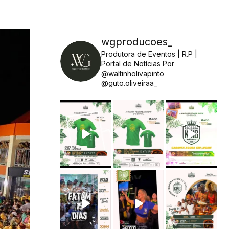
wgproducoes_
Produtora de Eventos | R.P |
Portal de Notícias
Por
@waltinholivapinto
@guto.oliveiraa_