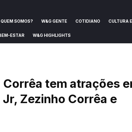
QUEM SOMOS?
W&G GENTE
COTIDIANO
CULTURA E
 BEM-ESTAR
W&G HIGHLIGHTS
OMOS?
W&G GENTE
COTIDIANO
CULTURA E ARTE
o Corrêa tem atrações 
Jr, Zezinho Corrêa e