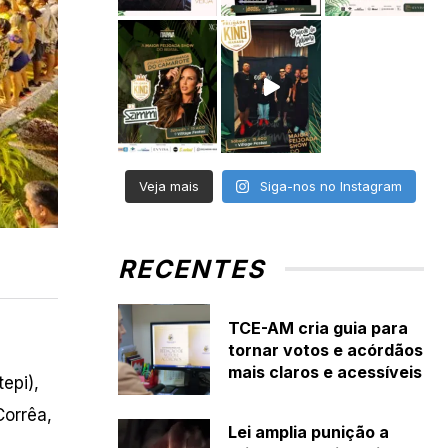
Veja mais
Siga-nos no Instagram
RECENTES
TCE-AM cria guia para
tornar votos e acórdãos
mais claros e acessíveis
epi),
Corrêa,
Lei amplia punição a