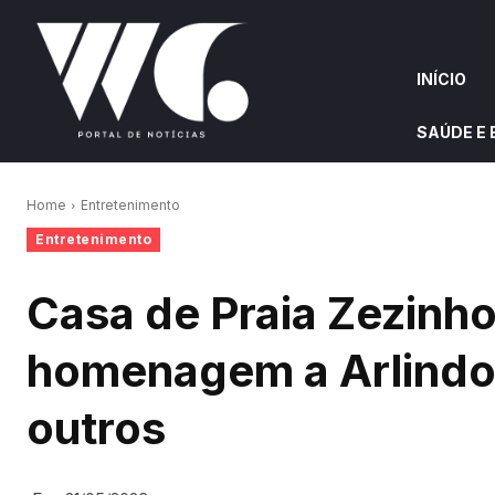
INÍCIO
SAÚDE E
INÍCIO
QUEM S
Home
Entretenimento
Entretenimento
W&G HIGHLIGHTS
Casa de Praia Zezinh
homenagem a Arlindo 
outros