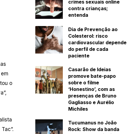
crimes sexuais online
contra crianças;
entenda
Dia de Prevenção ao
Colesterol: risco
cardiovascular depende
do perfil de cada
paciente
das
Casarão de Ideias
e em
promove bate-papo
sobre o filme
tou o
‘Honestino’, com as
a”,
presenças de Bruno
Gagliasso e Aurélio
Michiles
lista
Tucumanus no João
Rock: Show da banda
 Tac”.