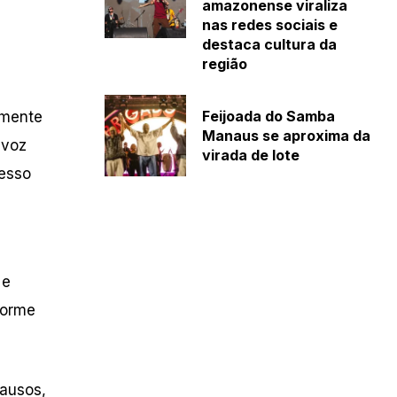
amazonense viraliza
nas redes sociais e
destaca cultura da
região
Feijoada do Samba
lmente
Manaus se aproxima da
 voz
virada de lote
cesso
 e
norme
lausos,