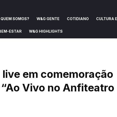
QUEM SOMOS?
W&G GENTE
COTIDIANO
CULTURA E
 BEM-ESTAR
W&G HIGHLIGHTS
OMOS?
W&G GENTE
COTIDIANO
CULTURA E ARTE
a live em comemoração
“Ao Vivo no Anfiteatro