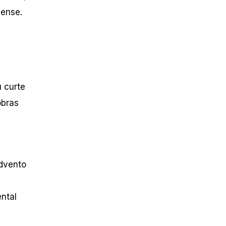
nense.
u curte
obras
advento
ntal