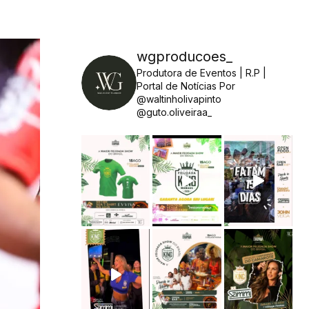
wgproducoes_
Produtora de Eventos | R.P |
Portal de Notícias
Por
@waltinholivapinto
@guto.oliveiraa_