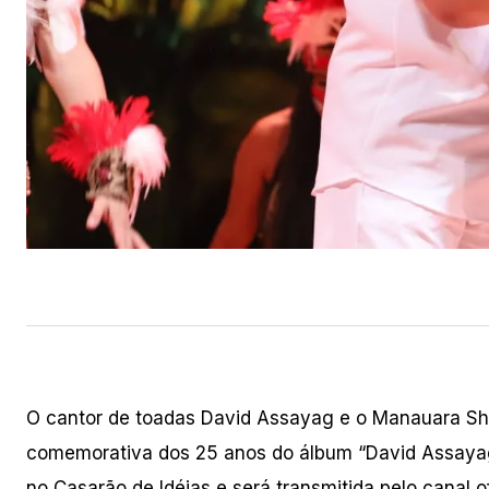
O cantor de toadas David Assayag e o Manauara Shopp
comemorativa dos 25 anos do álbum “David Assayag 
no Casarão de Idéias e será transmitida pelo canal 