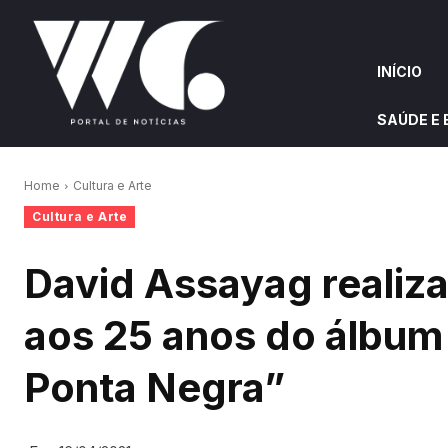
INÍCIO
SAÚDE E
INÍCIO
QUEM S
Home
Cultura e Arte
Cultura e Arte
W&G HIGHLIGHTS
David Assayag realiz
aos 25 anos do álbum 
Ponta Negra”