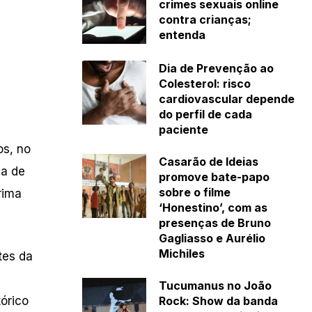
crimes sexuais online
contra crianças;
entenda
Dia de Prevenção ao
Colesterol: risco
cardiovascular depende
do perfil de cada
paciente
os, no
Casarão de Ideias
ça de
promove bate-papo
sobre o filme
rima
‘Honestino’, com as
presenças de Bruno
Gagliasso e Aurélio
Michiles
tes da
Tucumanus no João
órico
Rock: Show da banda