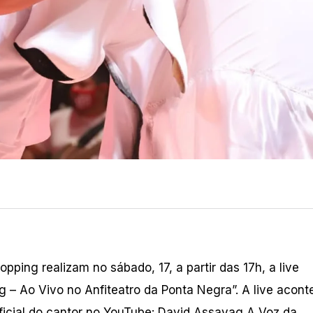
ing realizam no sábado, 17, a partir das 17h, a live
– Ao Vivo no Anfiteatro da Ponta Negra”. A live acont
oficial do cantor no YouTube: David Assayag A Voz da