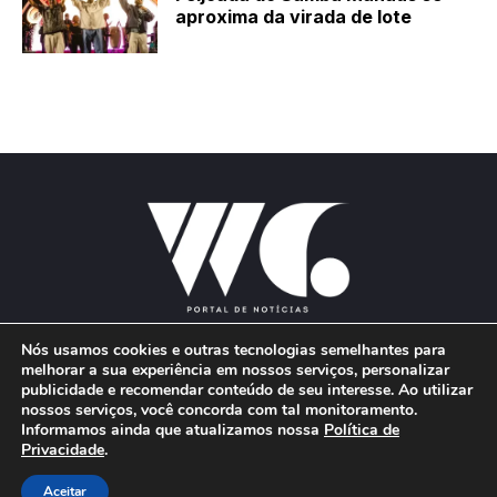
aproxima da virada de lote
Nós usamos cookies e outras tecnologias semelhantes para
melhorar a sua experiência em nossos serviços, personalizar
publicidade e recomendar conteúdo de seu interesse. Ao utilizar
E-mail:
wgproducoes2018@gmail.com
nossos serviços, você concorda com tal monitoramento.
Informamos ainda que atualizamos nossa
Política de
Privacidade
.
© 2026 Portal W&G - Desenvolvido por
Aceitar