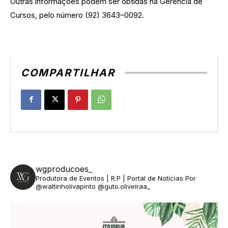
Outras informações podem ser obtidas na Gerência de
Cursos, pelo número (92) 3643–0092.
COMPARTILHAR
wgproducoes_
Produtora de Eventos | R.P | Portal de Notícias
Por
@waltinholivapinto @guto.oliveiraa_