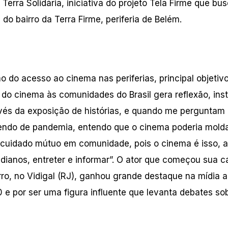
erra Solidária, iniciativa do projeto Tela Firme que bu
 do bairro da Terra Firme, periferia de Belém.
 do acesso ao cinema nas periferias, principal objetiv
do cinema às comunidades do Brasil gera reflexão, inst
avés da exposição de histórias, e quando me perguntam
endo de pandemia, entendo que o cinema poderia molda
o cuidado mútuo em comunidade, pois o cinema é isso, 
tidianos, entreter e informar”. O ator que começou sua ca
rro, no Vidigal (RJ), ganhou grande destaque na mídia 
20 e por ser uma figura influente que levanta debates so