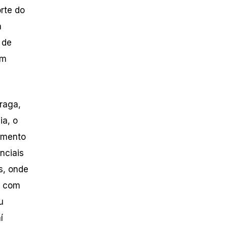
rte do
a
 de
ém
raga,
ia, o
amento
nciais
s, onde
m com
u
í