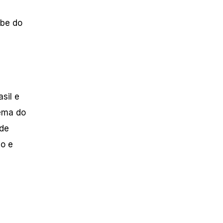
ube do
sil e
nema do
 de
ho e