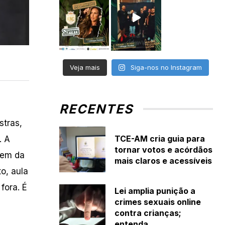
Veja mais
Siga-nos no Instagram
RECENTES
stras,
TCE-AM cria guia para
. A
tornar votos e acórdãos
gem da
mais claros e acessíveis
o, aula
fora. É
Lei amplia punição a
crimes sexuais online
contra crianças;
entenda