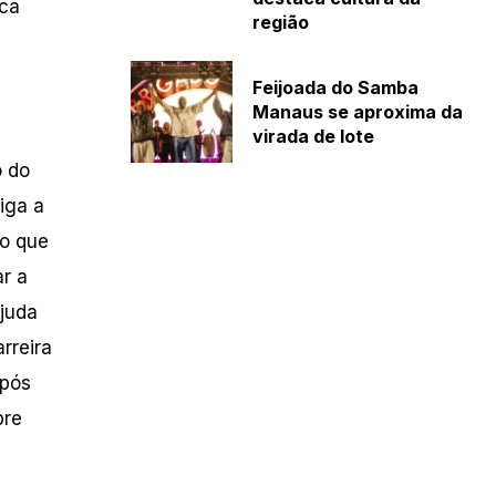
sca
região
Feijoada do Samba
Manaus se aproxima da
virada de lote
o do
iga a
 o que
r a
ajuda
rreira
após
bre