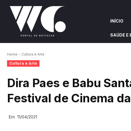
INÍCIO
SAÚDE E
INÍCIO
QUEM S
Home
Cultura e Arte
Cultura e Arte
W&G HIGHLIGHTS
Dira Paes e Babu Sant
Festival de Cinema da
Em
11/04/2021