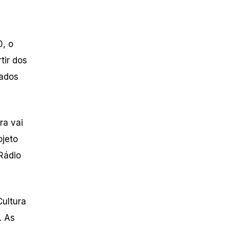
0, o
tir dos
gados
ra vai
ojeto
Rádio
Cultura
. As