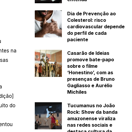
Dia de Prevenção ao
Colesterol: risco
cardiovascular depende
do perfil de cada
paciente
u
ntes na
Casarão de Ideias
promove bate-papo
usas
sobre o filme
‘Honestino’, com as
presenças de Bruno
Gagliasso e Aurélio
a
Michiles
dição]
uito do
Tucumanus no João
Rock: Show da banda
amazonense viraliza
mentou
nas redes sociais e
destaca cultura da