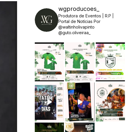
wgproducoes_
Produtora de Eventos | R.P |
Portal de Notícias
Por
@waltinholivapinto
@guto.oliveiraa_