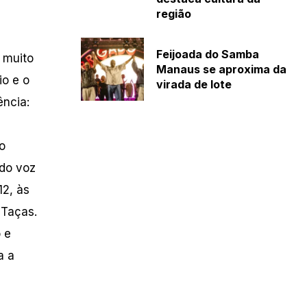
região
e
Feijoada do Samba
 muito
Manaus se aproxima da
io e o
virada de lote
ência:
o
ndo voz
12, às
 Taças.
 e
a a