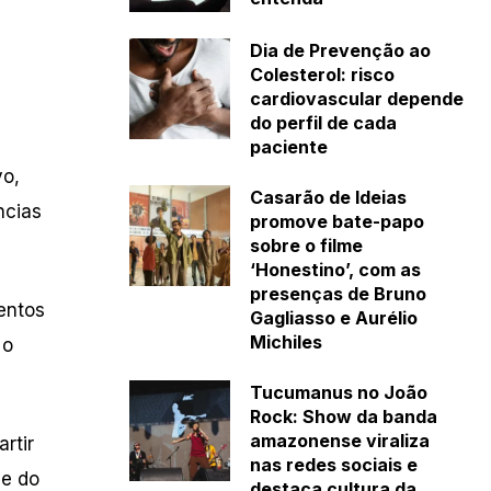
Dia de Prevenção ao
Colesterol: risco
cardiovascular depende
do perfil de cada
paciente
vo,
Casarão de Ideias
ncias
promove bate-papo
sobre o filme
‘Honestino’, com as
presenças de Bruno
entos
Gagliasso e Aurélio
Michiles
 o
Tucumanus no João
Rock: Show da banda
amazonense viraliza
rtir
nas redes sociais e
 e do
destaca cultura da