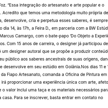
z. “Essa integração do artesanato e arte popular e o
. Acredito que temos uma metodologia muito própria d
a, desenvolve, cria e perpetua esses saberes, é sempre
no dia 14, às 17h, a Feira D., em parceria com a BW Estúd
o Marcus Camargo, com o bate-papo ‘Do Objeto a Experi
. Com 15 anos de carreira, o designer já participou de
 é um designer autoral que se propõe a produzir conteúd
 seu público aos saberes ancestrais de suas origens, da
ue desenvolve em seu estúdio em Goiânia.Nos dias 11 e 
, da Fiapo Artesanato, comanda a Oficina de Pintura em
 irá proporcionar uma experiência única com arte, afeto
 o valor inclui uma taça e os materiais necessários par
ra casa. Para se inscrever, basta entrar em contato no