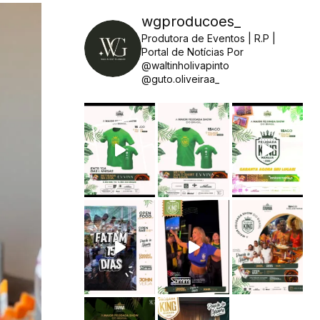
wgproducoes_
Produtora de Eventos | R.P |
Portal de Notícias
Por
@waltinholivapinto
@guto.oliveiraa_