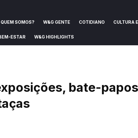
QUEM SOMOS?
W&G GENTE
COTIDIANO
CULTURA E
 BEM-ESTAR
W&G HIGHLIGHTS
OMOS?
W&G GENTE
COTIDIANO
CULTURA E ARTE
exposições, bate-papos
 taças