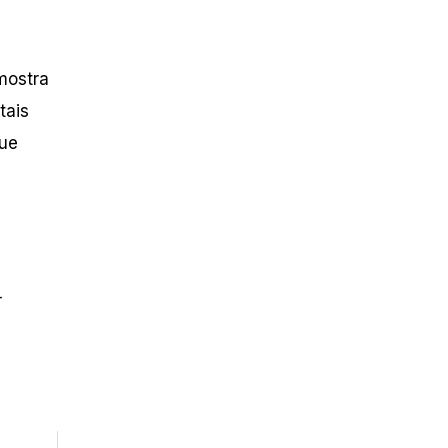
mostra
tais
que
+