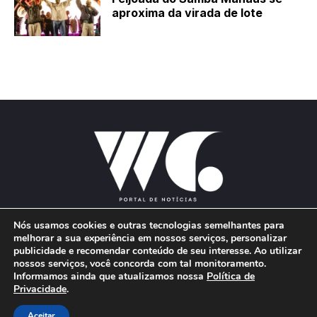
aproxima da virada de lote
Nós usamos cookies e outras tecnologias semelhantes para
melhorar a sua experiência em nossos serviços, personalizar
publicidade e recomendar conteúdo de seu interesse. Ao utilizar
E-mail:
wgproducoes2018@gmail.com
nossos serviços, você concorda com tal monitoramento.
Informamos ainda que atualizamos nossa
Política de
Privacidade
.
© 2026 Portal W&G - Desenvolvido por
Aceitar