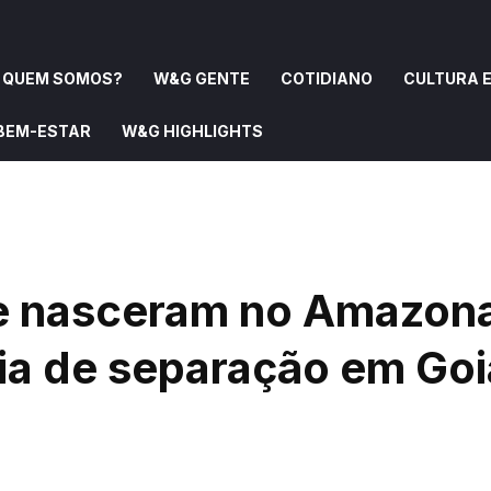
QUEM SOMOS?
W&G GENTE
COTIDIANO
CULTURA E
 BEM-ESTAR
W&G HIGHLIGHTS
OMOS?
W&G GENTE
COTIDIANO
CULTURA E ARTE
e nasceram no Amazon
gia de separação em Go