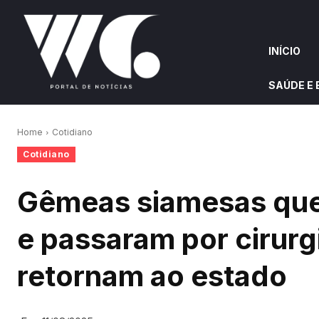
INÍCIO
SAÚDE E
INÍCIO
QUEM S
Home
Cotidiano
Cotidiano
W&G HIGHLIGHTS
Gêmeas siamesas qu
e passaram por cirur
retornam ao estado