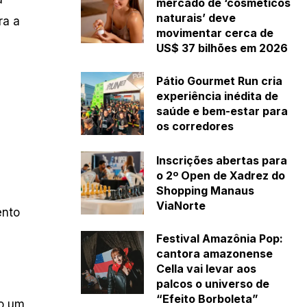
mercado de ‘cosméticos
naturais’ deve
ra a
movimentar cerca de
US$ 37 bilhões em 2026
Pátio Gourmet Run cria
experiência inédita de
saúde e bem-estar para
os corredores
Inscrições abertas para
o 2º Open de Xadrez do
Shopping Manaus
ViaNorte
ento
Festival Amazônia Pop:
cantora amazonense
Cella vai levar aos
palcos o universo de
“Efeito Borboleta”
do um