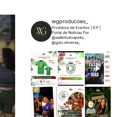
wgproducoes_
Produtora de Eventos | R.P |
Portal de Notícias
Por
@waltinholivapinto
@guto.oliveiraa_