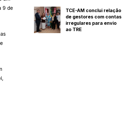
a 9 de
TCE-AM conclui relação
de gestores com contas
irregulares para envio
ao TRE
das
ce
m
i,