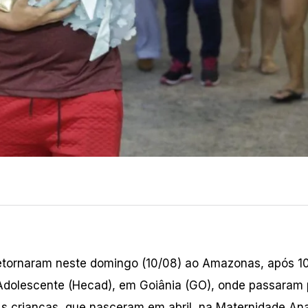
retornaram neste domingo (10/08) ao Amazonas, após 1
 Adolescente (Hecad), em Goiânia (GO), onde passaram 
 As crianças, que nasceram em abril, na Maternidade An