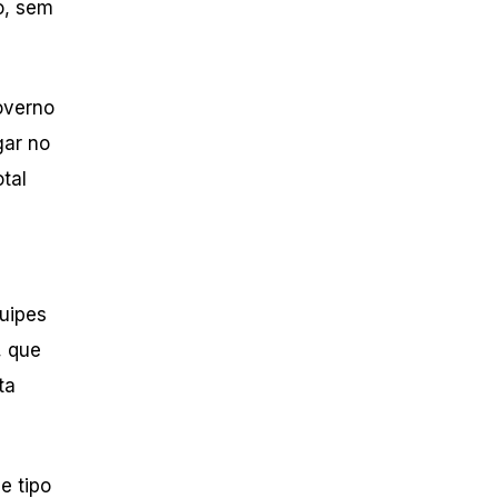
o, sem
overno
gar no
tal
quipes
, que
ta
e tipo