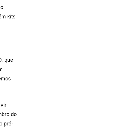
co
ém kits
O, que
um
temos
vir
mbro do
o pré-