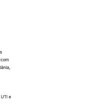
as
m com
iânia,
 UTI e