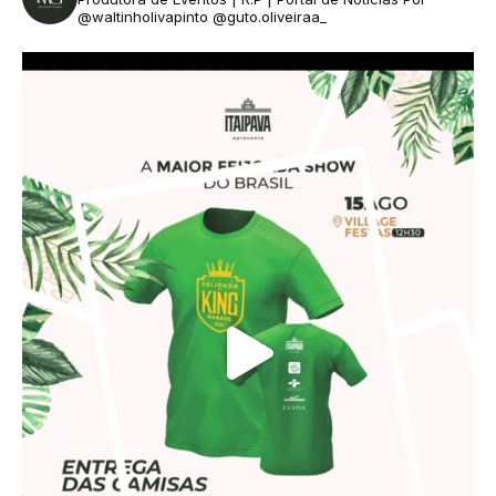
@waltinholivapinto @guto.oliveiraa_