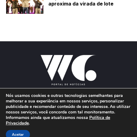
aproxima da virada de lote
Nós usamos cookies e outras tecnologias semelhantes para
melhorar a sua experiência em nossos serviços, personalizar
publicidade e recomendar conteúdo de seu interesse. Ao utilizar
E-mail:
wgproducoes2018@gmail.com
nossos serviços, você concorda com tal monitoramento.
Informamos ainda que atualizamos nossa
Política de
Privacidade
.
© 2026 Portal W&G - Desenvolvido por
Aceitar