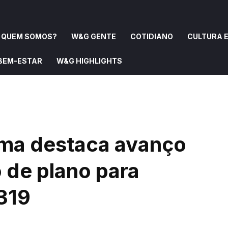
QUEM SOMOS?
W&G GENTE
COTIDIANO
CULTURA E
 BEM-ESTAR
W&G HIGHLIGHTS
OMOS?
W&G GENTE
COTIDIANO
CULTURA E ARTE
ima destaca avanço
 de plano para
319