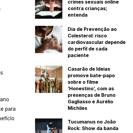
crimes sexuais online
contra crianças;
a
entenda
Dia de Prevenção ao
Colesterol: risco
cardiovascular depende
do perfil de cada
paciente
Casarão de Ideias
es
promove bate-papo
sobre o filme
‘Honestino’, com as
presenças de Bruno
lano
Gagliasso e Aurélio
Michiles
te para
efício
Tucumanus no João
Rock: Show da banda