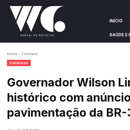
INÍCIO
SAÚDE E
INÍCIO
QUEM S
Home
Cotidiano
Cotidiano
W&G HIGHLIGHTS
Governador Wilson L
histórico com anúncio
pavimentação da BR-