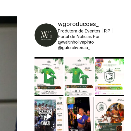
wgproducoes_
Produtora de Eventos | R.P |
Portal de Notícias
Por
@waltinholivapinto
@guto.oliveiraa_