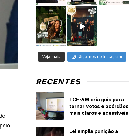
Veja mais
Siga-nos no Instagram
RECENTES
TCE-AM cria guia para
tornar votos e acórdãos
mais claros e acessíveis
do
pelo
Lei amplia punição a