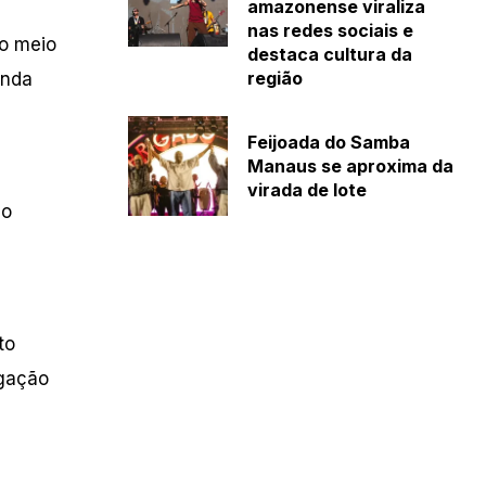
amazonense viraliza
nas redes sociais e
do meio
destaca cultura da
região
anda
Feijoada do Samba
Manaus se aproxima da
virada de lote
ão
to
igação