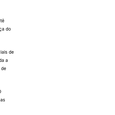
itê
ça do
iais de
da a
 de
O
das