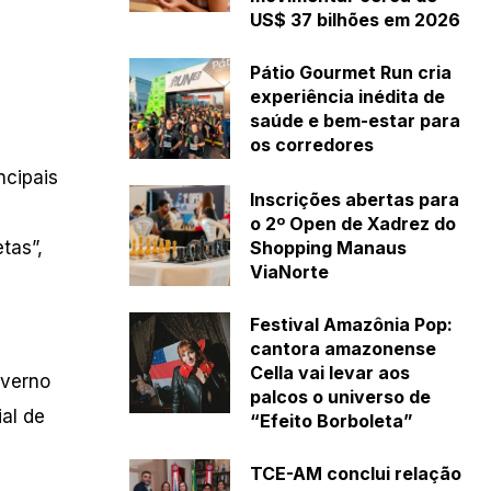
US$ 37 bilhões em 2026
Pátio Gourmet Run cria
experiência inédita de
saúde e bem-estar para
os corredores
ncipais
Inscrições abertas para
o 2º Open de Xadrez do
Shopping Manaus
tas”,
ViaNorte
Festival Amazônia Pop:
cantora amazonense
Cella vai levar aos
overno
palcos o universo de
al de
“Efeito Borboleta”
TCE-AM conclui relação