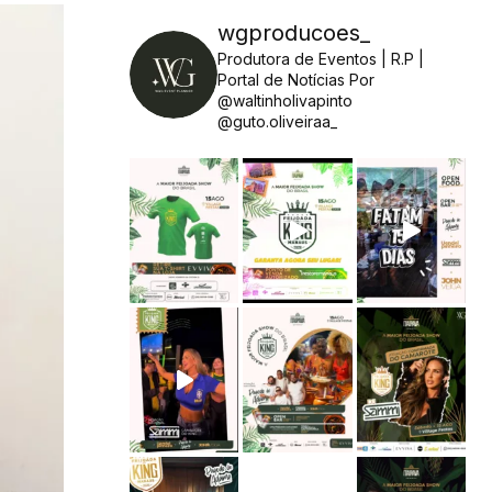
wgproducoes_
Produtora de Eventos | R.P |
Portal de Notícias
Por
@waltinholivapinto
@guto.oliveiraa_