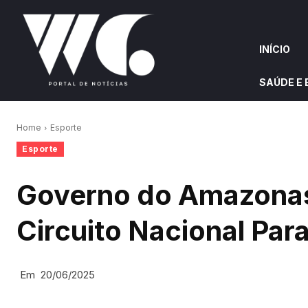
INÍCIO
SAÚDE E
INÍCIO
QUEM S
Home
Esporte
Esporte
W&G HIGHLIGHTS
Governo do Amazonas 
Circuito Nacional Par
Em
20/06/2025