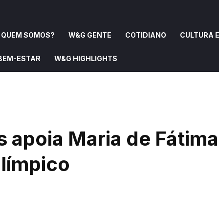
QUEM SOMOS?
W&G GENTE
COTIDIANO
CULTURA E
 BEM-ESTAR
W&G HIGHLIGHTS
OMOS?
W&G GENTE
COTIDIANO
CULTURA E ARTE
apoia Maria de Fátima
alímpico