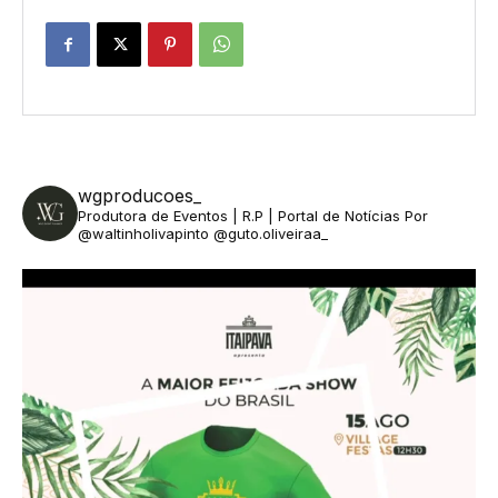
wgproducoes_
Produtora de Eventos | R.P | Portal de Notícias
Por
@waltinholivapinto @guto.oliveiraa_