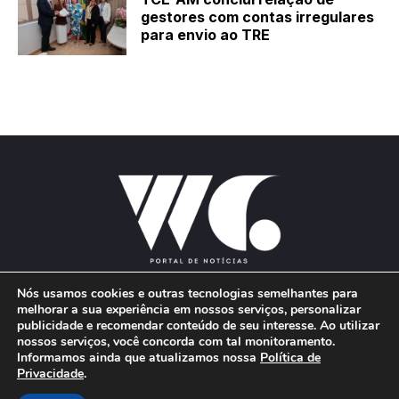
gestores com contas irregulares
para envio ao TRE
Nós usamos cookies e outras tecnologias semelhantes para
melhorar a sua experiência em nossos serviços, personalizar
publicidade e recomendar conteúdo de seu interesse. Ao utilizar
E-mail:
wgproducoes2018@gmail.com
nossos serviços, você concorda com tal monitoramento.
Informamos ainda que atualizamos nossa
Política de
Privacidade
.
© 2026 Portal W&G - Desenvolvido por