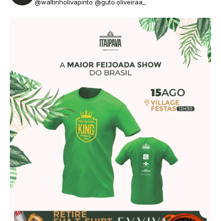
@waltinholivapinto @guto.oliveiraa_