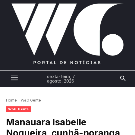
sexta-feira, 7
agosto, 2026
Home
W&G Gente
W&G Gente
Manauara Isabelle
Nogueira, cunhã-poranga