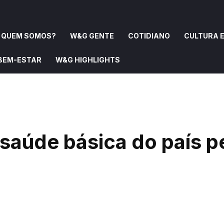
QUEM SOMOS?
W&G GENTE
COTIDIANO
CULTURA E
 BEM-ESTAR
W&G HIGHLIGHTS
OMOS?
W&G GENTE
COTIDIANO
CULTURA E ARTE
saúde básica do país p