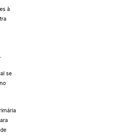
es à
tra
.
al se
 no
rimária
para
úde