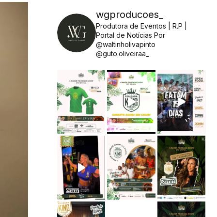
wgproducoes_
Produtora de Eventos | R.P |
Portal de Notícias
Por
@waltinholivapinto
@guto.oliveiraa_