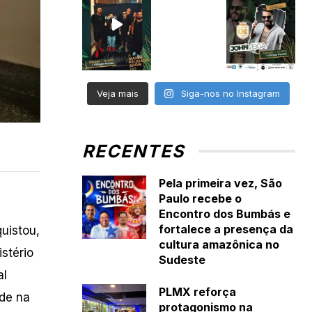
Veja mais
Siga-nos no Instagram
RECENTES
Pela primeira vez, São
Paulo recebe o
Encontro dos Bumbás e
fortalece a presença da
uistou,
cultura amazônica no
stério
Sudeste
al
PLMX reforça
úde na
protagonismo na