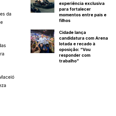
experiência exclusiva
para fortalecer
res da
momentos entre pais e
filhos
de
Cidade lança
candidatura com Arena
lotada e recado à
das
oposição: “Vou
ara
responder com
trabalho”
 Maceió
leza