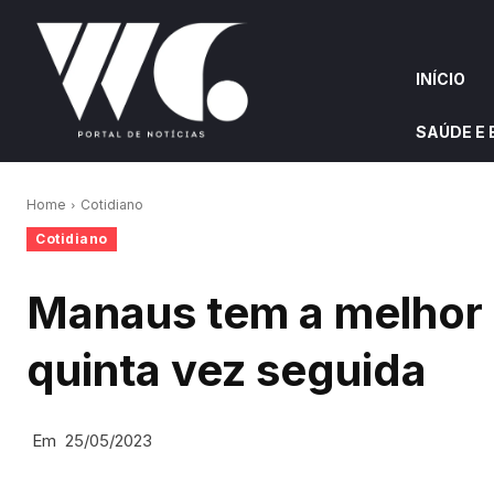
INÍCIO
SAÚDE E
INÍCIO
QUEM S
Home
Cotidiano
Cotidiano
W&G HIGHLIGHTS
Manaus tem a melhor 
quinta vez seguida
Em
25/05/2023