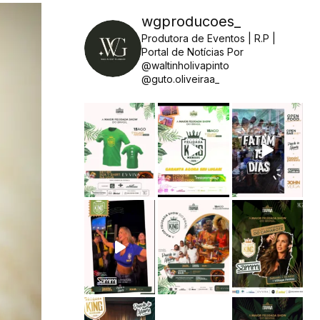
wgproducoes_
Produtora de Eventos | R.P |
Portal de Notícias
Por
@waltinholivapinto
@guto.oliveiraa_