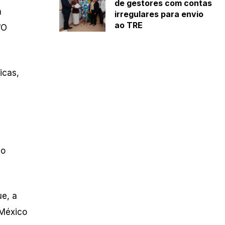
de gestores com contas
m
irregulares para envio
ao TRE
“O
icas,
mo
ue, a
 México