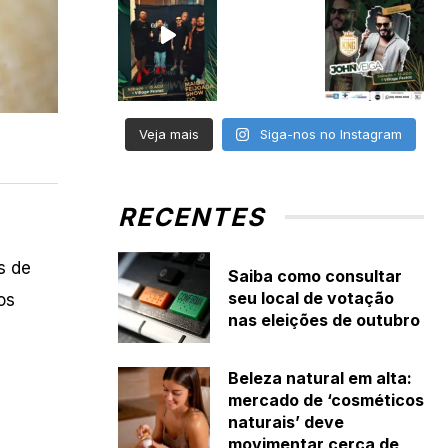
Veja mais
Siga-nos no Instagram
RECENTES
s de
Saiba como consultar
seu local de votação
os
nas eleições de outubro
Beleza natural em alta:
mercado de ‘cosméticos
naturais’ deve
movimentar cerca de