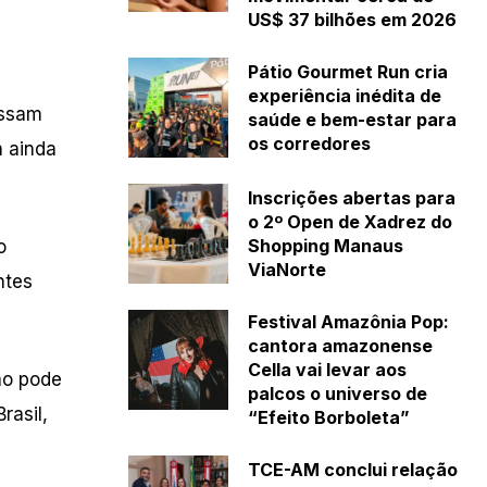
US$ 37 bilhões em 2026
Pátio Gourmet Run cria
experiência inédita de
ossam
saúde e bem-estar para
os corredores
a ainda
Inscrições abertas para
o 2º Open de Xadrez do
Shopping Manaus
o
ViaNorte
ntes
Festival Amazônia Pop:
cantora amazonense
Cella vai levar aos
ão pode
palcos o universo de
rasil,
“Efeito Borboleta”
TCE-AM conclui relação