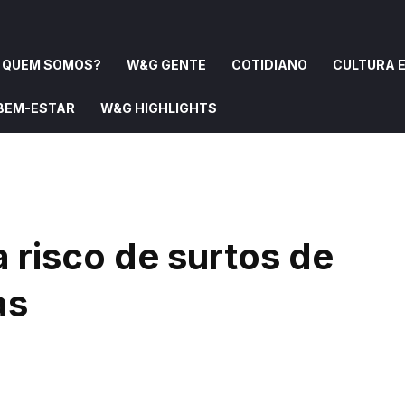
QUEM SOMOS?
W&G GENTE
COTIDIANO
CULTURA E
 BEM-ESTAR
W&G HIGHLIGHTS
OMOS?
W&G GENTE
COTIDIANO
CULTURA E ARTE
a risco de surtos de
as