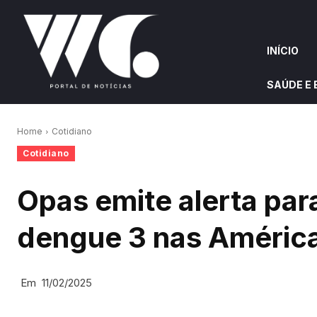
INÍCIO
SAÚDE E
INÍCIO
QUEM S
Home
Cotidiano
Cotidiano
W&G HIGHLIGHTS
Opas emite alerta par
dengue 3 nas Améric
Em
11/02/2025