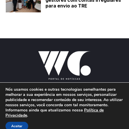
gestores com contas irregulares
para envio ao TRE
Nós usamos cookies e outras tecnologias semelhantes para
melhorar a sua experiência em nossos serviços, personalizar
publicidade e recomendar conteúdo de seu interesse. Ao utilizar
E-mail:
wgproducoes2018@gmail.com
nossos serviços, você concorda com tal monitoramento.
Informamos ainda que atualizamos nossa
Política de
Privacidade
.
© 2026 Portal W&G - Desenvolvido por
Aceitar