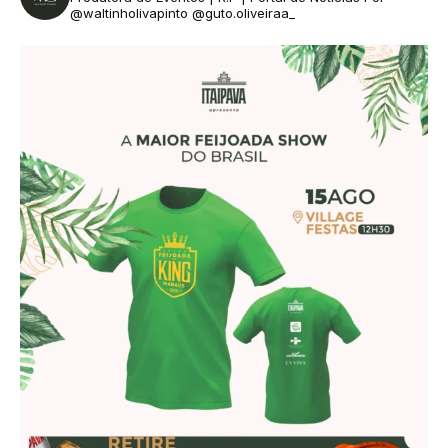
@waltinholivapinto @guto.oliveiraa_