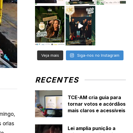
Veja mais
Siga-nos no Instagram
RECENTES
TCE-AM cria guia para
tornar votos e acórdãos
mais claros e acessíveis
omingo,
 orlas
Lei amplia punição a
te,