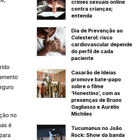
crimes sexuais online
contra crianças;
entenda
Dia de Prevenção ao
Colesterol: risco
cardiovascular depende
do perfil de cada
paciente
rido
Casarão de Ideias
tamento
promove bate-papo
sobre o filme
seguro
‘Honestino’, com as
presenças de Bruno
Gagliasso e Aurélio
Michiles
ação no
mas é
Tucumanus no João
Rock: Show da banda
 para