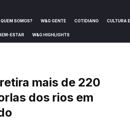
QUEM SOMOS?
W&G GENTE
COTIDIANO
CULTURA E
 BEM-ESTAR
W&G HIGHLIGHTS
OMOS?
W&G GENTE
COTIDIANO
CULTURA E ARTE
retira mais de 220
orlas dos rios em
do