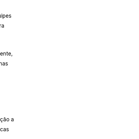
uipes
ra
ente,
imas
ação a
icas