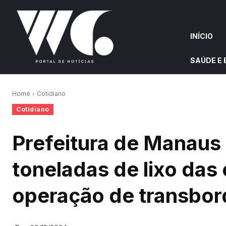
INÍCIO
SAÚDE E
INÍCIO
QUEM S
Home
Cotidiano
Cotidiano
W&G HIGHLIGHTS
Prefeitura de Manaus 
toneladas de lixo das 
operação de transbor