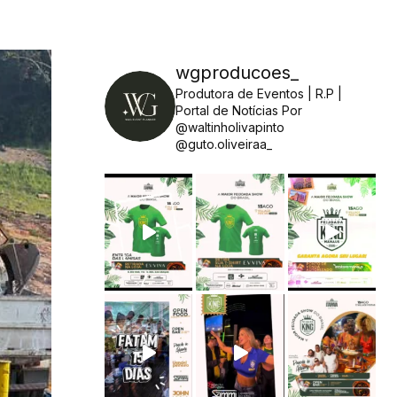
wgproducoes_
Produtora de Eventos | R.P |
Portal de Notícias
Por
@waltinholivapinto
@guto.oliveiraa_