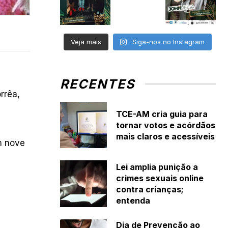
Veja mais
Siga-nos no Instagram
RECENTES
rrêa,
TCE-AM cria guia para
tornar votos e acórdãos
mais claros e acessíveis
m nove
Lei amplia punição a
crimes sexuais online
contra crianças;
entenda
Dia de Prevenção ao