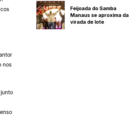
Feijoada do Samba
icos
Manaus se aproxima da
virada de lote
antor
o nos
junto
tenso