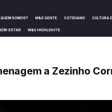
QUEM SOMOS?
W&G GENTE
COTIDIANO
CULTURA E
 BEM-ESTAR
W&G HIGHLIGHTS
OMOS?
W&G GENTE
COTIDIANO
CULTURA E ARTE
menagem a Zezinho Cor