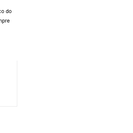
co do
mpre