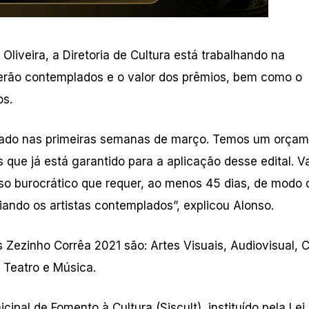
liveira, a Diretoria de Cultura está trabalhando na
erão contemplados e o valor dos prêmios, bem como o
os.
nçado nas primeiras semanas de março. Temos um orça
 que já está garantido para a aplicação desse edital. 
sso burocrático que requer, ao menos 45 dias, de modo
miando os artistas contemplados”, explicou Alonso.
 Zezinho Corrêa 2021 são: Artes Visuais, Audiovisual, C
, Teatro e Música.
cipal de Fomento à Cultura (Siscult), instituído pela Lei