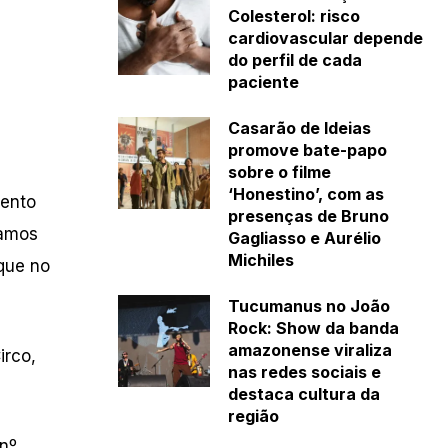
Colesterol: risco
cardiovascular depende
do perfil de cada
paciente
Casarão de Ideias
promove bate-papo
sobre o filme
‘Honestino’, com as
mento
presenças de Bruno
Vamos
Gagliasso e Aurélio
Michiles
 que no
Tucumanus no João
Rock: Show da banda
amazonense viraliza
irco,
nas redes sociais e
destaca cultura da
região
 nº