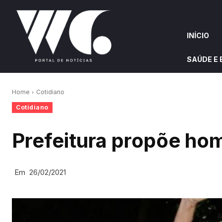
INÍCIO
SAÚDE E
INÍCIO
QUEM S
Home
Cotidiano
Cotidiano
W&G HIGHLIGHTS
Prefeitura propõe ho
Em
26/02/2021