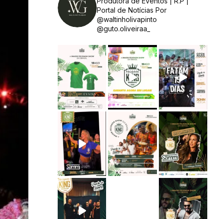
Produtora de Eventos | R.P |
Portal de Notícias
Por
@waltinholivapinto
@guto.oliveiraa_