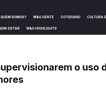
QUEM SOMOS?
W&G GENTE
COTIDIANO
CULTURA E
 BEM-ESTAR
W&G HIGHLIGHTS
OMOS?
W&G GENTE
COTIDIANO
CULTURA E ARTE
 supervisionarem o uso 
enores