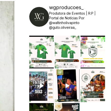
wgproducoes_
Produtora de Eventos | R.P |
Portal de Notícias
Por
@waltinholivapinto
@guto.oliveiraa_