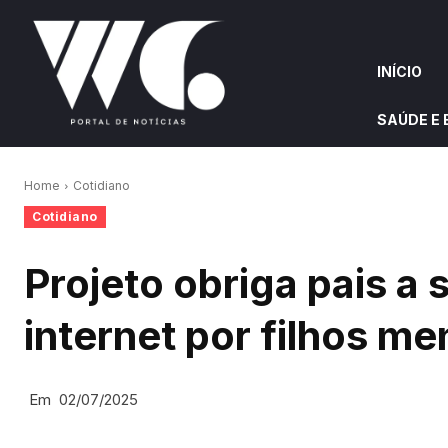
INÍCIO
SAÚDE E
INÍCIO
QUEM S
Home
Cotidiano
Cotidiano
W&G HIGHLIGHTS
Projeto obriga pais a
internet por filhos m
Em
02/07/2025