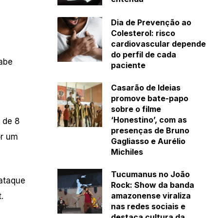
Dia de Prevenção ao
Colesterol: risco
cardiovascular depende
do perfil de cada
cabe
paciente
Casarão de Ideias
promove bate-papo
sobre o filme
‘Honestino’, com as
 de 8
presenças de Bruno
or um
Gagliasso e Aurélio
Michiles
Tucumanus no João
 ataque
Rock: Show da banda
amazonense viraliza
.
nas redes sociais e
destaca cultura da