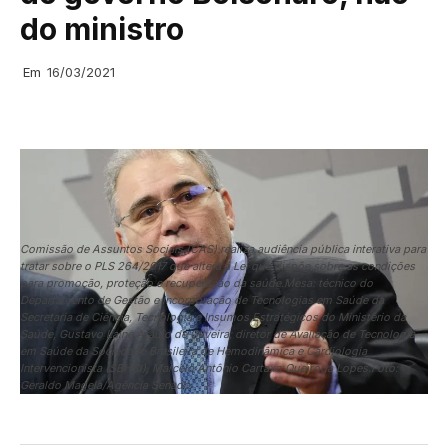
do ministro
Em
16/03/2021
Comissão de Assuntos Sociais (CAS) realiza audiência pública interativa para
tratar sobre o PLS 264/2017 que altera a Lei que dispõe sobre as condições
para promoção, proteção e recuperação da saúde.Mesa: técnico do
Departamento de Gestão e Incorporação de Tecnologias em Saúde da
Secretaria de Ciência, Tecnologia e Insumos Estratégicos do Ministério da
Saúde, Gustavo Laine Araújo de Oliveira; diretor de Avaliação de Tecnologia
em Saúde da Sociedade Brasileira de Hemodinâmica e Cardiologia
Intervencionista (SBHCI), Marcelo Antônio Cartaxo Queiroga Lopes.Foto:
Geraldo Magela/Agência Senado