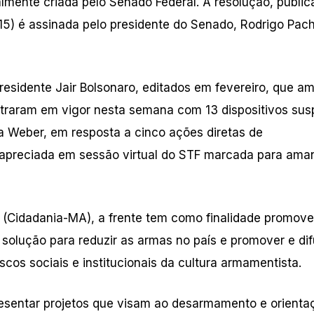
lmente criada pelo Senado Federal. A resolução, public
 (15) é assinada pelo presidente do Senado, Rodrigo Pac
residente Jair Bolsonaro, editados em fevereiro, que a
ntraram em vigor nesta semana com 13 dispositivos su
sa Weber, em resposta a cinco ações diretas de
r apreciada em sessão virtual do STF marcada para ama
 (Cidadania-MA), a frente tem como finalidade promove
solução para reduzir as armas no país e promover e dif
cos sociais e institucionais da cultura armamentista.
resentar projetos que visam ao desarmamento e orienta