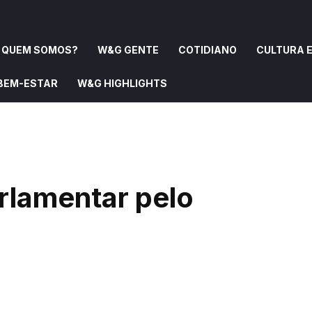
QUEM SOMOS?
W&G GENTE
COTIDIANO
CULTURA E
 BEM-ESTAR
W&G HIGHLIGHTS
OMOS?
W&G GENTE
COTIDIANO
CULTURA E ARTE
rlamentar pelo