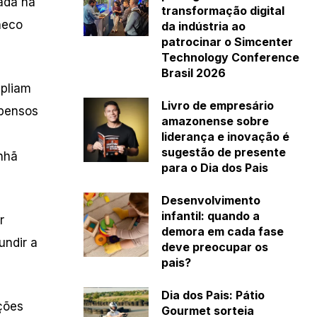
ada na
transformação digital
heco
da indústria ao
patrocinar o Simcenter
Technology Conference
Brasil 2026
mpliam
Livro de empresário
spensos
amazonense sobre
liderança e inovação é
sugestão de presente
nhã
para o Dia dos Pais
Desenvolvimento
infantil: quando a
r
demora em cada fase
undir a
deve preocupar os
pais?
Dia dos Pais: Pátio
ções
Gourmet sorteia