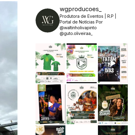
wgproducoes_
Produtora de Eventos | R.P |
Portal de Notícias
Por
@waltinholivapinto
@guto.oliveiraa_