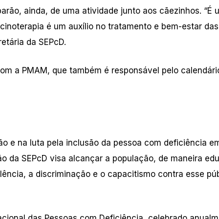
arão, ainda, de uma atividade junto aos cãezinhos. “É 
cinoterapia é um auxílio no tratamento e bem-estar das
retária da SEPcD.
 com a PMAM, que também é responsável pelo calendári
 e na luta pela inclusão da pessoa com deficiência e
o da SEPcD visa alcançar a população, de maneira edu
ência, a discriminação e o capacitismo contra esse púb
cional das Pessoas com Deficiência, celebrado anual