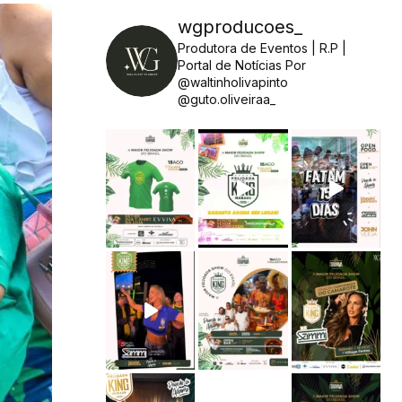
wgproducoes_
Produtora de Eventos | R.P |
Portal de Notícias
Por
@waltinholivapinto
@guto.oliveiraa_