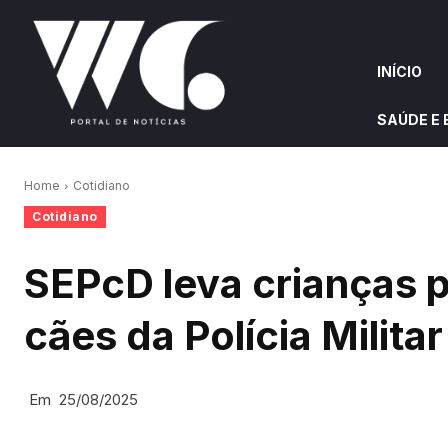
INÍCIO
SAÚDE E
INÍCIO
QUEM S
Home
Cotidiano
Cotidiano
W&G HIGHLIGHTS
SEPcD leva crianças 
cães da Polícia Militar
Em
25/08/2025