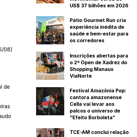
US$ 37 bilhões em 2026
Pátio Gourmet Run cria
experiência inédita de
saúde e bem-estar para
os corredores
5/08)
Inscrições abertas para
o 2º Open de Xadrez do
Shopping Manaus
ViaNorte
l de
Festival Amazônia Pop:
cantora amazonense
Cella vai levar aos
iras
palcos o universo de
laudo
“Efeito Borboleta”
TCE-AM conclui relação