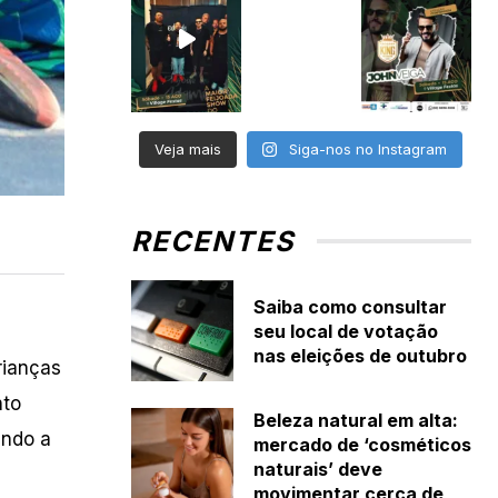
Veja mais
Siga-nos no Instagram
RECENTES
Saiba como consultar
seu local de votação
nas eleições de outubro
rianças
nto
Beleza natural em alta:
ando a
mercado de ‘cosméticos
naturais’ deve
movimentar cerca de