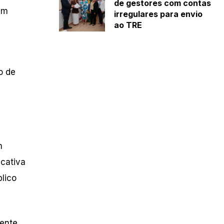
de gestores com contas
um
irregulares para envio
ao TRE
o de
m
cativa
lico
mente