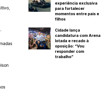
experiência exclusiva
tivo,
para fortalecer
momentos entre pais e
filhos
.
Cidade lança
candidatura com Arena
lotada e recado à
somadas
oposição: “Vou
responder com
trabalho”
elson
nos