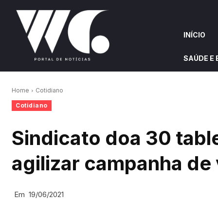
INÍCIO
SAÚDE E
INÍCIO
QUEM S
Home
Cotidiano
Cotidiano
W&G HIGHLIGHTS
Sindicato doa 30 table
agilizar campanha de
Em
19/06/2021