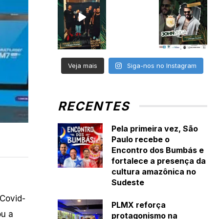
Veja mais
Siga-nos no Instagram
RECENTES
Pela primeira vez, São
Paulo recebe o
Encontro dos Bumbás e
fortalece a presença da
cultura amazônica no
Sudeste
 Covid-
PLMX reforça
ou a
protagonismo na