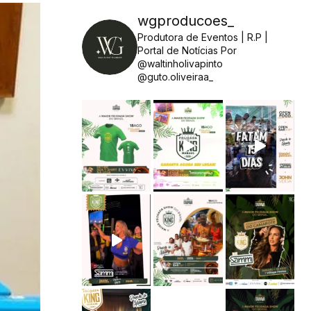
wgproducoes_
Produtora de Eventos | R.P |
Portal de Notícias
Por
@waltinholivapinto
@guto.oliveiraa_