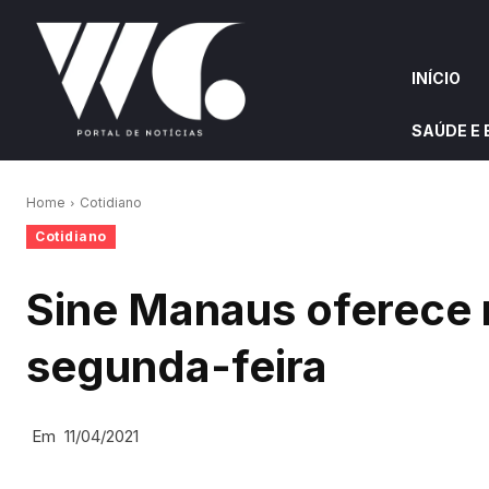
INÍCIO
SAÚDE E
INÍCIO
QUEM S
Home
Cotidiano
Cotidiano
W&G HIGHLIGHTS
Sine Manaus oferece 
segunda-feira
Em
11/04/2021