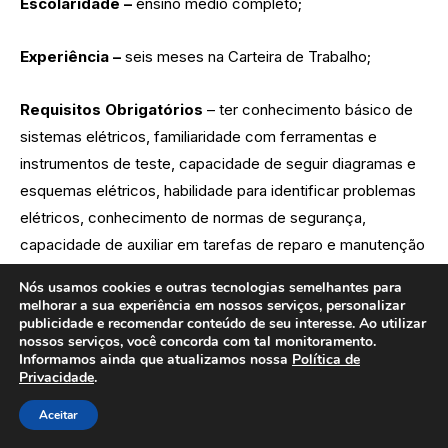
Escolaridade –
ensino médio completo;
Experiência –
seis meses na Carteira de Trabalho;
Requisitos Obrigatórios
– ter conhecimento básico de
sistemas elétricos, familiaridade com ferramentas e
instrumentos de teste, capacidade de seguir diagramas e
esquemas elétricos, habilidade para identificar problemas
elétricos, conhecimento de normas de segurança,
capacidade de auxiliar em tarefas de reparo e manutenção
e possuir documentação completa (com dispensa militar);
Nós usamos cookies e outras tecnologias semelhantes para
melhorar a sua experiência em nossos serviços, personalizar
publicidade e recomendar conteúdo de seu interesse. Ao utilizar
Atividades –
preparação, organização e apoio na
nossos serviços, você concorda com tal monitoramento.
instalação, manutenção e reparação de sistemas elétricos.
Informamos ainda que atualizamos nossa
Política de
Privacidade
.
Disponível até 28/07/2025 ou encerramento da vaga
Aceitar