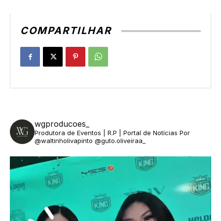
COMPARTILHAR
wgproducoes_
Produtora de Eventos | R.P | Portal de Notícias
Por
@waltinholivapinto @guto.oliveiraa_