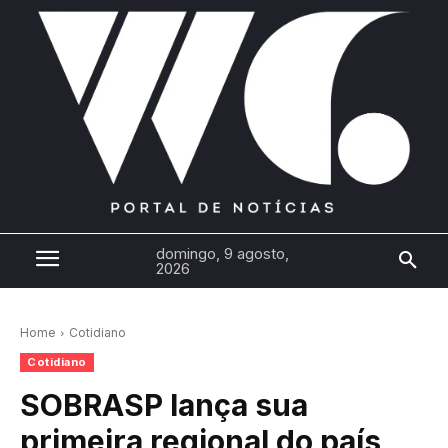
domingo, 9 agosto,
2026
Home
Cotidiano
Cotidiano
SOBRASP lança sua
primeira regional do país