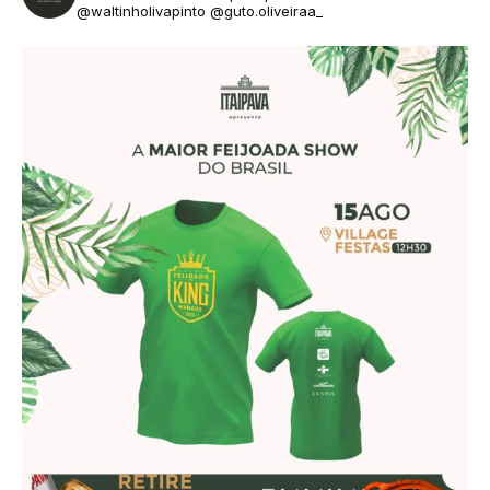
@waltinholivapinto @guto.oliveiraa_