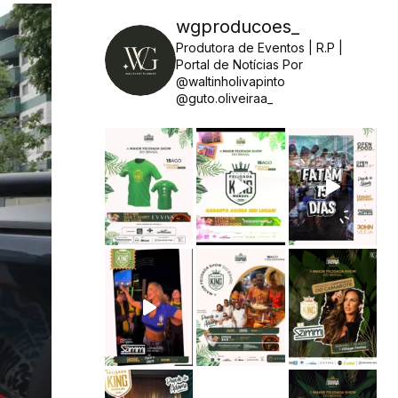
wgproducoes_
Produtora de Eventos | R.P |
Portal de Notícias
Por
@waltinholivapinto
@guto.oliveiraa_