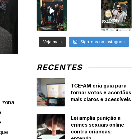
Veja mais
Siga-nos no Instagram
RECENTES
TCE-AM cria guia para
tornar votos e acórdãos
mais claros e acessíveis
, zona
o
Lei amplia punição a
A
crimes sexuais online
contra crianças;
 que
entenda