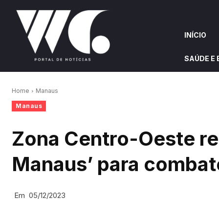
INÍCIO
SAÚDE E
INÍCIO
QUEM S
Home
Manaus
Manaus
W&G HIGHLIGHTS
Zona Centro-Oeste re
Manaus’ para combate
Em
05/12/2023