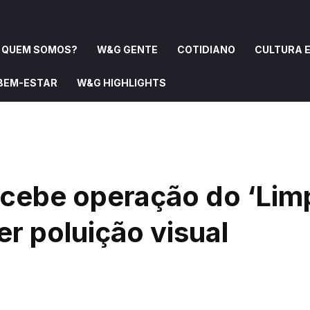
QUEM SOMOS?
W&G GENTE
COTIDIANO
CULTURA E
 BEM-ESTAR
W&G HIGHLIGHTS
OMOS?
W&G GENTE
COTIDIANO
CULTURA E ARTE
cebe operação do ‘Lim
r poluição visual