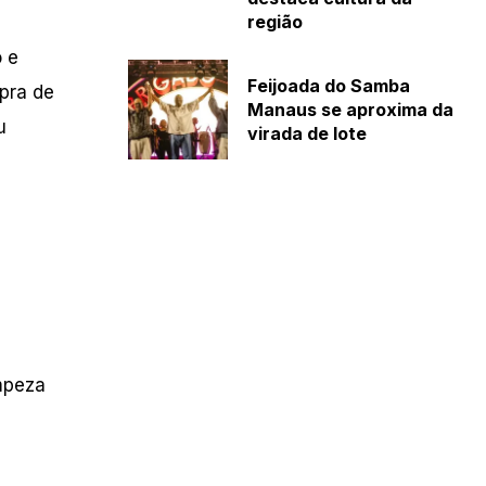
região
o e
Feijoada do Samba
pra de
Manaus se aproxima da
u
virada de lote
mpeza