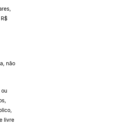
ares,
, R$
da, não
 ou
os,
lico,
 livre