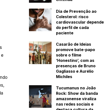
Dia de Prevenção ao
Colesterol: risco
cardiovascular depende
do perfil de cada
paciente
Casarão de Ideias
s
promove bate-papo
sobre o filme
 e
‘Honestino’, com as
presenças de Bruno
Gagliasso e Aurélio
Michiles
endo
es,
Tucumanus no João
da
Rock: Show da banda
amazonense viraliza
nas redes sociais e
destaca cultura da