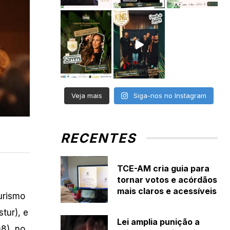
Veja mais
Siga-nos no Instagram
RECENTES
TCE-AM cria guia para
tornar votos e acórdãos
mais claros e acessíveis
urismo
tur), e
Lei amplia punição a
8), no