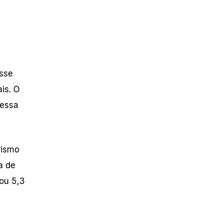
esse
is. O
 essa
rismo
a de
sou 5,3