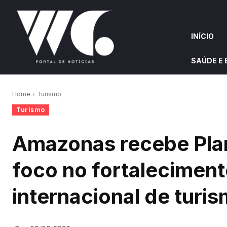
INÍCIO
SAÚDE E
INÍCIO
QUEM S
Home
Turismo
Turismo
W&G HIGHLIGHTS
Amazonas recebe Pla
foco no fortalecimen
internacional de turi