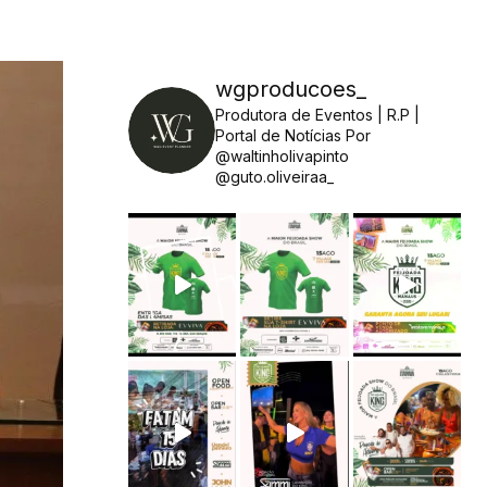
wgproducoes_
Produtora de Eventos | R.P |
Portal de Notícias
Por
@waltinholivapinto
@guto.oliveiraa_