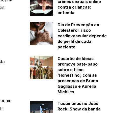
crimes sexuais online
contra crianças;
sis
entenda
Dia de Prevenção ao
Colesterol: risco
cardiovascular depende
do perfil de cada
paciente
Casarão de Ideias
sta
promove bate-papo
sobre o filme
‘Honestino’, com as
presenças de Bruno
Gagliasso e Aurélio
Michiles
reuniu
Tucumanus no João
ir
Rock: Show da banda