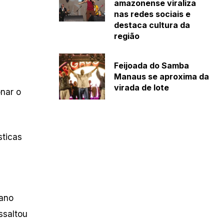
amazonense viraliza
nas redes sociais e
destaca cultura da
região
Feijoada do Samba
Manaus se aproxima da
virada de lote
onar o
sticas
lano
ssaltou