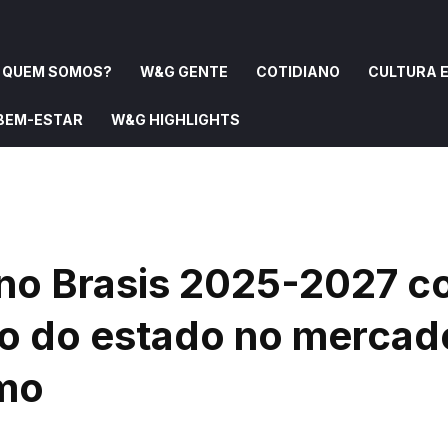
QUEM SOMOS?
W&G GENTE
COTIDIANO
CULTURA E
 BEM-ESTAR
W&G HIGHLIGHTS
OMOS?
W&G GENTE
COTIDIANO
CULTURA E ARTE
no Brasis 2025-2027 
to do estado no mercad
smo