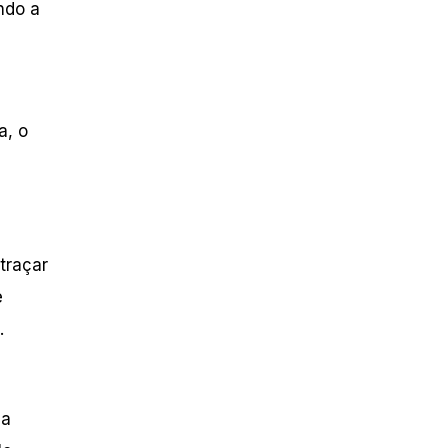
ndo a
a, o
traçar
e
.
da