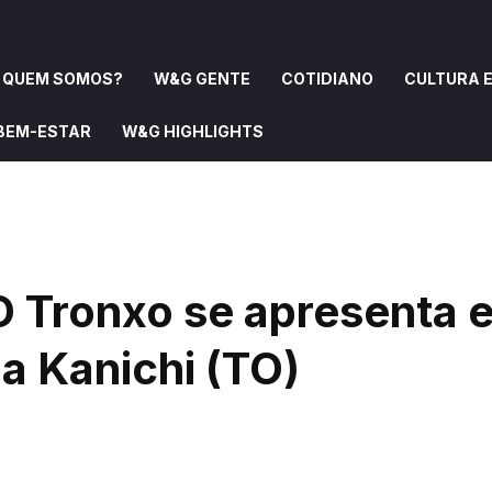
QUEM SOMOS?
W&G GENTE
COTIDIANO
CULTURA E
 BEM-ESTAR
W&G HIGHLIGHTS
OMOS?
W&G GENTE
COTIDIANO
CULTURA E ARTE
 O Tronxo se apresenta 
a Kanichi (TO)