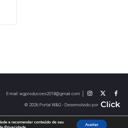
E-mail:
wgproducoes2018@gmail.com
© 2026 Portal W&G - Desenvolvido por
idade e recomendar conteúdo de seu
Aceitar
 de Privacidade
.