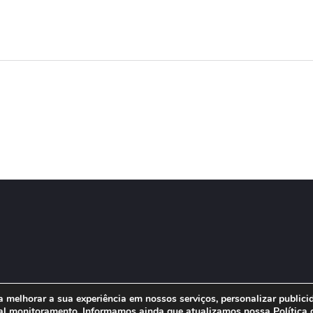
 melhorar a sua experiência em nossos serviços, personalizar public
m tal monitoramento. Informamos ainda que atualizamos nossa
Política