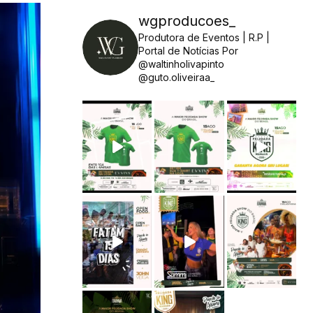
wgproducoes_
Produtora de Eventos | R.P |
Portal de Notícias
Por
@waltinholivapinto
@guto.oliveiraa_