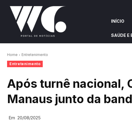
INÍCIO
SAÚDE E
INÍCIO
QUEM S
Home
Entretenimento
Entretenimento
W&G HIGHLIGHTS
Após turnê nacional,
Manaus junto da band
Em
20/08/2025