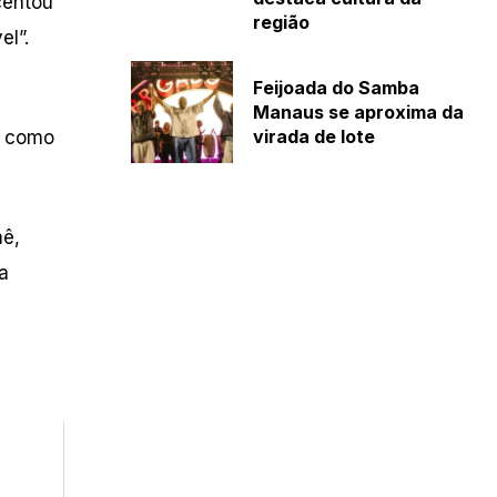
centou
região
el”.
Feijoada do Samba
Manaus se aproxima da
virada de lote
 – como
nê,
a