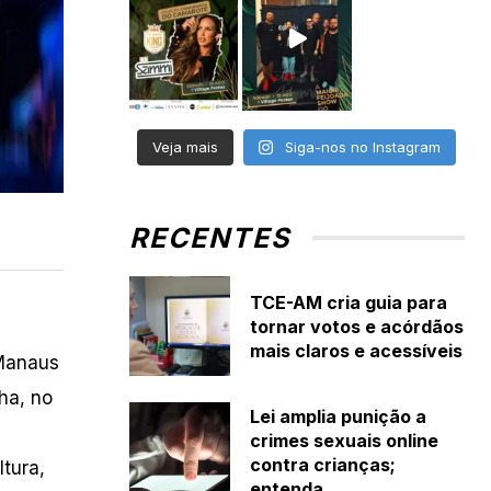
Veja mais
Siga-nos no Instagram
RECENTES
TCE-AM cria guia para
tornar votos e acórdãos
mais claros e acessíveis
 Manaus
ha, no
Lei amplia punição a
crimes sexuais online
contra crianças;
ltura,
entenda