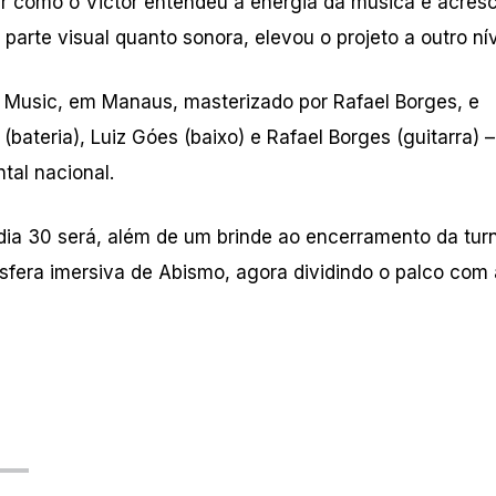
ver como o Victor entendeu a energia da música e acres
parte visual quanto sonora, elevou o projeto a outro nív
a Music, em Manaus, masterizado por Rafael Borges, e
bateria), Luiz Góes (baixo) e Rafael Borges (guitarra)
tal nacional.
ia 30 será, além de um brinde ao encerramento da tur
fera imersiva de Abismo, agora dividindo o palco com 