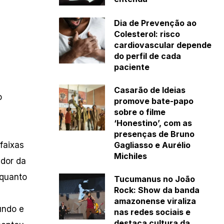
Dia de Prevenção ao
Colesterol: risco
cardiovascular depende
do perfil de cada
paciente
Casarão de Ideias
o
promove bate-papo
sobre o filme
‘Honestino’, com as
presenças de Bruno
faixas
Gagliasso e Aurélio
Michiles
ador da
nquanto
Tucumanus no João
Rock: Show da banda
amazonense viraliza
undo e
nas redes sociais e
destaca cultura da