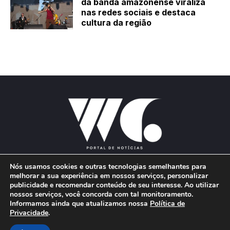
da banda amazonense viraliza
nas redes sociais e destaca
cultura da região
Nós usamos cookies e outras tecnologias semelhantes para
melhorar a sua experiência em nossos serviços, personalizar
publicidade e recomendar conteúdo de seu interesse. Ao utilizar
E-mail:
wgproducoes2018@gmail.com
nossos serviços, você concorda com tal monitoramento.
Informamos ainda que atualizamos nossa
Política de
Privacidade
.
© 2026 Portal W&G - Desenvolvido por