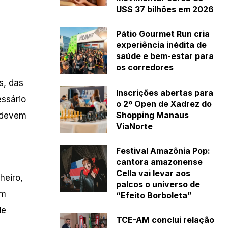
US$ 37 bilhões em 2026
Pátio Gourmet Run cria
experiência inédita de
saúde e bem-estar para
os corredores
s, das
Inscrições abertas para
essário
o 2º Open de Xadrez do
Shopping Manaus
s devem
ViaNorte
Festival Amazônia Pop:
cantora amazonense
Cella vai levar aos
heiro,
palcos o universo de
em
“Efeito Borboleta”
de
TCE-AM conclui relação