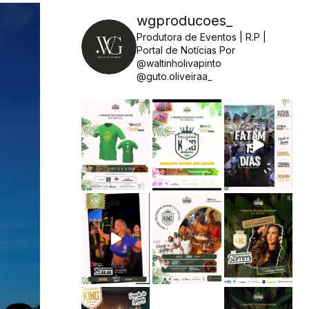
wgproducoes_
Produtora de Eventos | R.P |
Portal de Notícias
Por
@waltinholivapinto
@guto.oliveiraa_