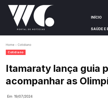
INÍCIO
SAÚDE E
INÍCIO
QUEM S
Home
Cotidiano
Cotidiano
W&G HIGHLIGHTS
Itamaraty lança guia p
acompanhar as Olimp
Em
19/07/2024