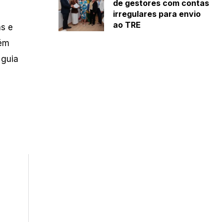
de gestores com contas
irregulares para envio
ao TRE
as e
bém
 guia