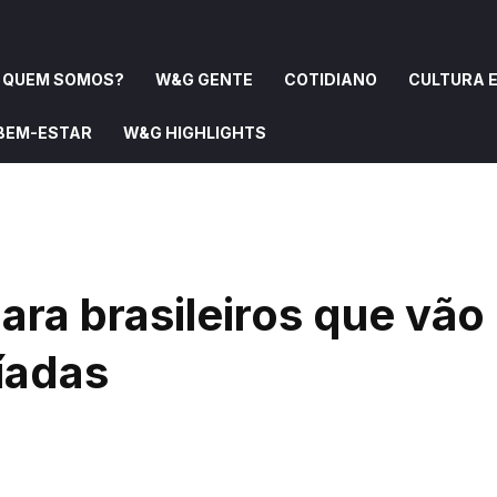
QUEM SOMOS?
W&G GENTE
COTIDIANO
CULTURA E
 BEM-ESTAR
W&G HIGHLIGHTS
OMOS?
W&G GENTE
COTIDIANO
CULTURA E ARTE
ara brasileiros que vão
íadas