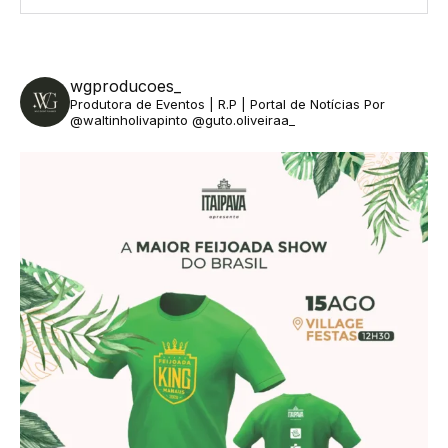
wgproducoes_
Produtora de Eventos | R.P | Portal de Notícias
Por
@waltinholivapinto @guto.oliveiraa_