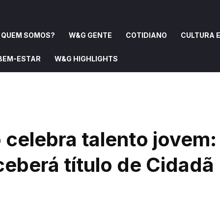
QUEM SOMOS?
W&G GENTE
COTIDIANO
CULTURA E
 BEM-ESTAR
W&G HIGHLIGHTS
OMOS?
W&G GENTE
COTIDIANO
CULTURA E ARTE
 celebra talento jovem:
eberá título de Cidadã