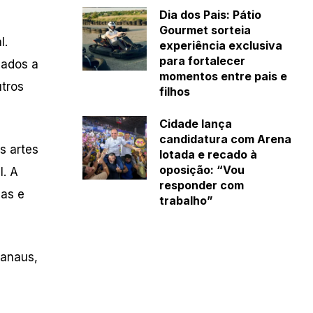
Dia dos Pais: Pátio
Gourmet sorteia
l.
experiência exclusiva
para fortalecer
jados a
momentos entre pais e
utros
filhos
Cidade lança
candidatura com Arena
s artes
lotada e recado à
oposição: “Vou
l. A
responder com
nas e
trabalho”
Manaus,