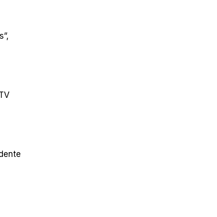
s”,
 TV
idente