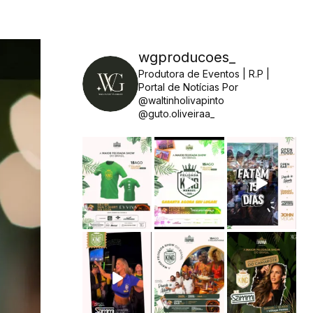
wgproducoes_
Produtora de Eventos | R.P |
Portal de Notícias
Por
@waltinholivapinto
@guto.oliveiraa_