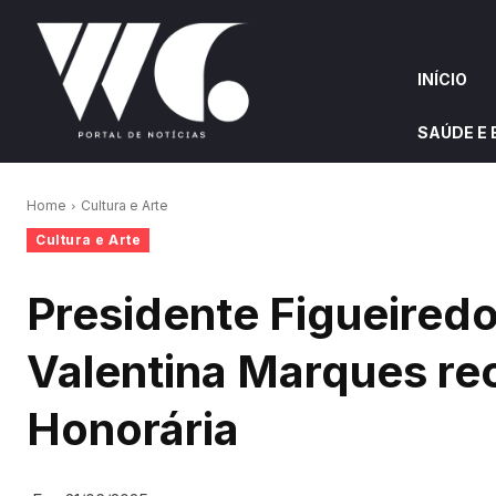
INÍCIO
SAÚDE E
INÍCIO
QUEM S
Home
Cultura e Arte
Cultura e Arte
W&G HIGHLIGHTS
Presidente Figueiredo
Valentina Marques rec
Honorária