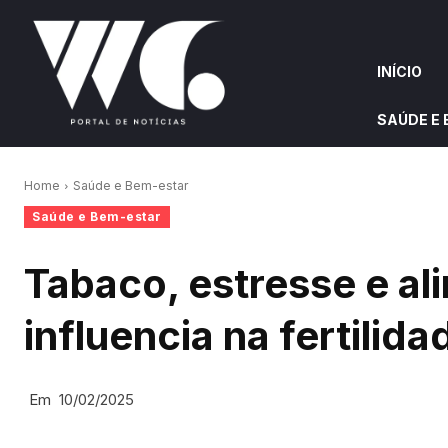
INÍCIO
SAÚDE E
INÍCIO
QUEM S
Home
Saúde e Bem-estar
Saúde e Bem-estar
W&G HIGHLIGHTS
Tabaco, estresse e al
influencia na fertilida
Em
10/02/2025