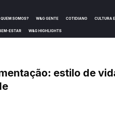
QUEM SOMOS?
W&G GENTE
COTIDIANO
CULTURA E
 BEM-ESTAR
W&G HIGHLIGHTS
OMOS?
W&G GENTE
COTIDIANO
CULTURA E ARTE
imentação: estilo de vid
de