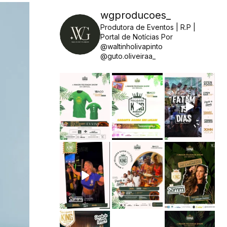
wgproducoes_
Produtora de Eventos | R.P |
Portal de Notícias
Por
@waltinholivapinto
@guto.oliveiraa_