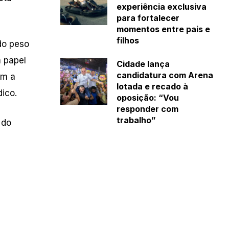
experiência exclusiva
para fortalecer
momentos entre pais e
filhos
do peso
m papel
Cidade lança
candidatura com Arena
am a
lotada e recado à
dico.
oposição: “Vou
responder com
trabalho”
 do