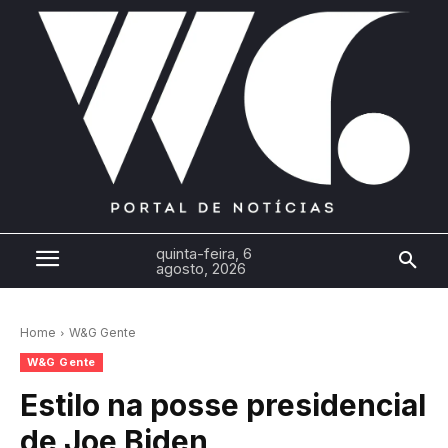
quinta-feira, 6
agosto, 2026
Home
W&G Gente
W&G Gente
Estilo na posse presidencial
de Joe Biden